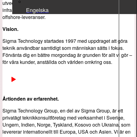
utveckling av inbyggda system, digitala lösningar och IT-
Engelska
infrastruktur med expertkonsulter, utvecklingsteam och
offshore-leveranser.
Vision.
Sigma Technology startades 1997 med uppdraget att göra
teknik användbar samtidigt som människan sätts i fokus.
Förvänta dig en bättre morgondag är grunden för allt vi gör –
för våra kunder, anställda och världen omkring oss.
Årtionden av erfarenhet.
Sigma Technology Group, en del av Sigma Group, är ett
privatägt teknikkonsultföretag med verksamhet i Sverige,
Ungern, Indien, Norge, Tyskland, Kosovo och Ukraina, som
levererar internationellt till Europa, USA och Asien. Vi är en