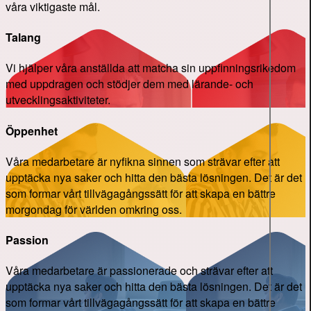
våra viktigaste mål.
Talang
Vi hjälper våra anställda att matcha sin uppfinningsrikedom
med uppdragen och stödjer dem med lärande- och
utvecklingsaktiviteter.
Öppenhet
Våra medarbetare är nyfikna sinnen som strävar efter att
upptäcka nya saker och hitta den bästa lösningen. Det är det
som formar vårt tillvägagångssätt för att skapa en bättre
morgondag för världen omkring oss.
Passion
Våra medarbetare är passionerade och strävar efter att
upptäcka nya saker och hitta den bästa lösningen. Det är det
som formar vårt tillvägagångssätt för att skapa en bättre