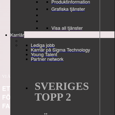
Produktinformation
Grafiska tjänster
Visa all tjänster
Karriär
Lediga jobb
Karriär på Sigma Technology
Young Talent
Partner network
VI ÄR SIGMA TECHNOLOGY
SVERIGES
ETT
GLOBALT
TOPP 2
FÖRETAG
MED EN
FAMILJÄR
KÄNSLA