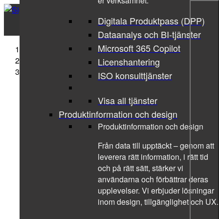
er verksamhet.
Digitala Produktpass (DPP)
Dataanalys och BI-tjänster
Microsoft 365 Copilot
Sigma Technology
Tjanster
Licenshantering
Konsultjänster inom artificiell intelligens
ISO konsulttjänster
Visa all tjänster
Produktinformation och design
Produktinformation och design
Från data till upptäckt – genom att
leverera rätt information, i rätt tid
och på rätt sätt, stärker vi
användarna och förbättrar deras
upplevelser. Vi erbjuder lösningar
inom design, tillgänglighet och UX.