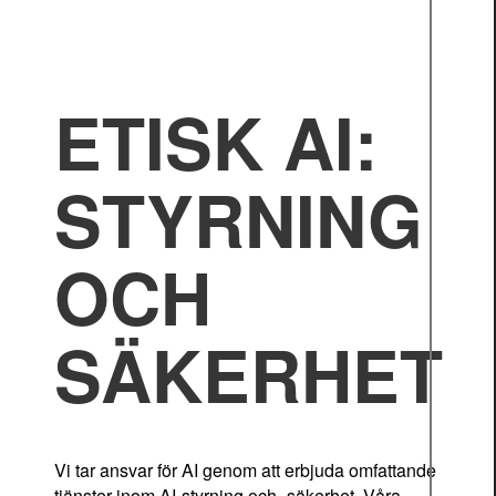
ETISK AI:
STYRNING
OCH
SÄKERHET
Vi tar ansvar för AI genom att erbjuda omfattande
tjänster inom AI-styrning och -säkerhet. Våra