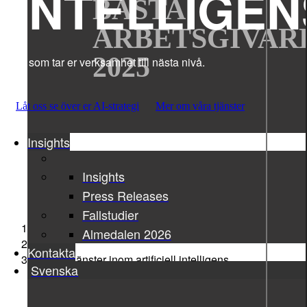
INTELLIGEN
BÄSTA
ARBETSGIVAR
2025
AI som tar er verksamhet till nästa nivå.
Låt oss se över er AI-strategi
Mer om våra tjänster
Insights
Insights
Press Releases
Fallstudier
Sigma Technology
Almedalen 2026
Tjanster
Kontakta
Konsultjänster inom artificiell intelligens
Svenska