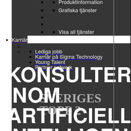
Produktinformation
Grafiska tjänster
Visa all tjänster
Karriär
Lediga jobb
Karriär på Sigma Technology
Young Talent
KONSULTE
Partner network
INOM
SVERIGES
ARTIFICIEL
TOPP 2