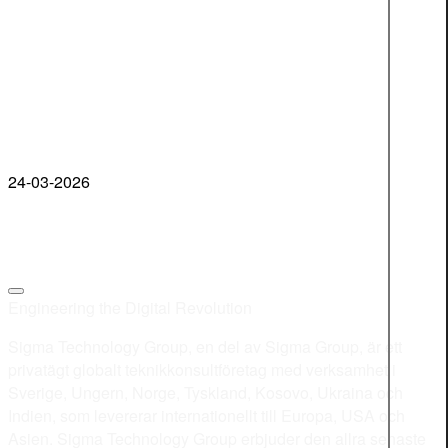
24-03-2026
Engineering the Digital Revolution
Sigma Technology Group, en del av Sigma Group, är ett
privatägt globalt teknikkonsultföretag med verksamhet i
Sverige, Ungern, Norge, Tyskland, Kosovo, Ukraina och
Indien, som levererar internationellt till Europa, USA och
Asien. Sigma Technology Group erbjuder den allra senaste