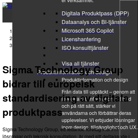
er verksamhet.
Digitala Produktpass (DPP)
Dataanalys och BI-tjänster
Microsoft 365 Copilot
Sigma Technology
Press Releases
Licenshantering
Sigma Technology Group bidrar till europeisk
ISO konsulttjänster
standardisering av digitala produktpass
Visa all tjänster
Sigma Technology Group
Produktinformation och design
Produktinformation och design
bidrar till europeisk
Från data till upptäckt – genom att
standardisering av digitala
leverera rätt information, i rätt tid
och på rätt sätt, stärker vi
produktpass
användarna och förbättrar deras
upplevelser. Vi erbjuder lösningar
inom design, tillgänglighet och UX.
Sigma Technology Group, ett ledande företag inom IT-
lösningar och teknisk konsultation, är med sitt deltagande i