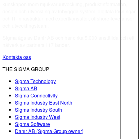
kunskapen inom mjukvaruutveckling, produktinformation,
design och utveckling av inbyggda system, digitala lösningar,
och IT-infrastruktur med expertkonsulter, offshore-leveranser
och utvecklingsteam.
Sigma ägs av Danir AB och har cirka 5,000 anställda och ett
nätverk av partners i 17 länder.
Kontakta oss
THE SIGMA GROUP
Sigma Technology
Sigma AB
Sigma Connectivity
Sigma Industry East North
Sigma Industry South
Sigma Industry West
Sigma Software
Danir AB (Sigma Group owner)