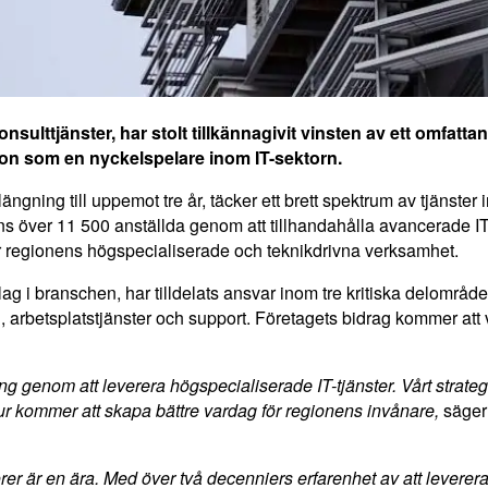
sulttjänster, har stolt tillkännagivit vinsten av ett omfat
tion som en nyckelspelare inom IT-sektorn.
ängning till uppemot tre år, täcker ett brett spektrum av tjänster
nens över 11 500 anställda genom att tillhandahålla avancerade I
ör regionens högspecialiserade och teknikdrivna verksamhet.
i branschen, har tilldelats ansvar inom tre kritiska delområde
arbetsplatstjänster och support. Företagets bidrag kommer att var
ång genom att leverera högspecialiserade IT-tjänster. Vårt strate
n tur kommer att skapa bättre vardag för regionens invånare,
säge
rer är en ära. Med över två decenniers erfarenhet av att leverer