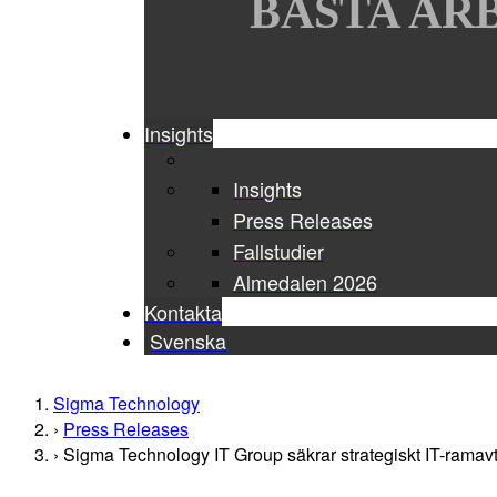
BÄSTA ARB
Insights
Insights
Press Releases
Fallstudier
Almedalen 2026
Kontakta
Svenska
Sigma Technology
Press Releases
Sigma Technology IT Group säkrar strategiskt IT-rama