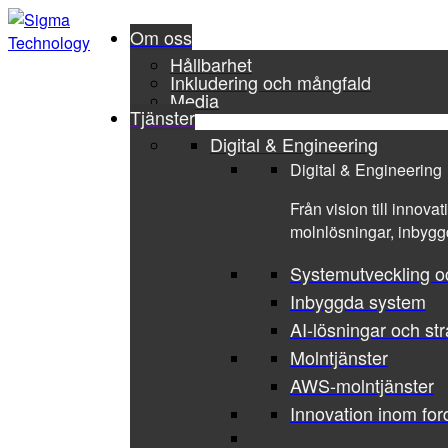
Om oss
Hållbarhet
Inkludering och mångfald
Media
Tjänster
Digital & Engineering
Digital & Engineering
Från vision till innova
molnlösningar, inbyggd
Systemutveckling o
Inbyggda system
AI-lösningar och str
Molntjänster
AWS-molntjänster
Innovation inom for