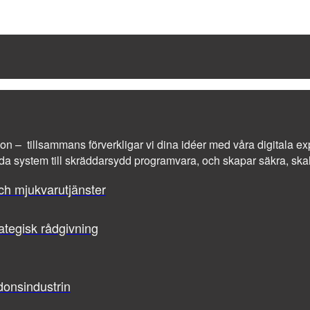
tion – tillsammans förverkligar vi dina idéer med våra digitala exp
a system till skräddarsydd programvara, och skapar säkra, skalba
ch mjukvarutjänster
ategisk rådgivning
donsindustrin