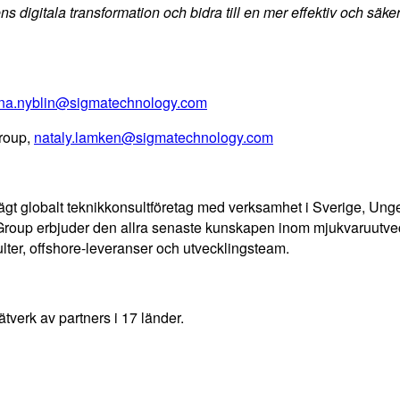
ns digitala transformation och bidra till en mer effektiv och säker 
na.nyblin@sigmatechnology.com
roup,
nataly.lamken@sigmatechnology.com
ägt globalt teknikkonsultföretag med verksamhet i Sverige, Ung
 Group erbjuder den allra senaste kunskapen inom mjukvaruutvec
ulter, offshore-leveranser och utvecklingsteam.
tverk av partners i 17 länder.