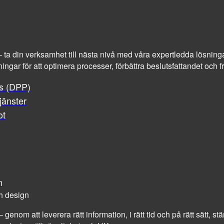
at – ta din verksamhet till nästa nivå med våra expertledda lösninga
ningar för att optimera processer, förbättra beslutsfattandet och
ss (DPP)
jänster
ot
n
h design
– genom att leverera rätt information, i rätt tid och på rätt sätt, 