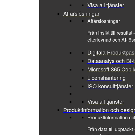
Visa all tjänster
Affärslösningar
Affärslösningar
Från insikt till result
efterlevnad och AI-lös
Digitala Produktpa
Dataanalys och BI-t
Microsoft 365 Copil
Licenshantering
ISO konsulttjänster
Visa all tjänster
Produktinformation och desig
Produktinformation oc
Från data till upptäckt 