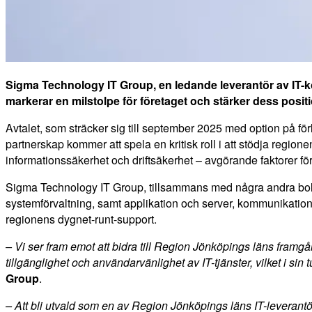
Sigma Technology IT Group, en ledande leverantör av IT-kon
markerar en milstolpe för företaget och stärker dess posi
Avtalet, som sträcker sig till september 2025 med option på förl
partnerskap kommer att spela en kritisk roll i att stödja regio
informationssäkerhet och driftsäkerhet – avgörande faktorer f
Sigma Technology IT Group, tillsammans med några andra bolag 
systemförvaltning, samt applikation och server, kommunikation, 
regionens dygnet-runt-support.
– Vi ser fram emot att bidra till Region Jönköpings läns framg
tillgänglighet och användarvänlighet av IT-tjänster, vilket i si
Group
.
– Att bli utvald som en av Region Jönköpings läns IT-leverantö