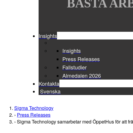
BÄSTA ARB
Insights
Insights
Press Releases
Fallstudier
Almedalen 2026
Kontakta
Svenska
Sigma Technology
Press Releases
Sigma Technology samarbetar med ÖppetHus för att fr