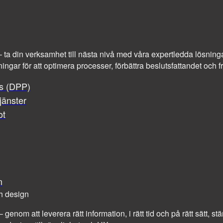
at – ta din verksamhet till nästa nivå med våra expertledda lösninga
ningar för att optimera processer, förbättra beslutsfattandet och
ss (DPP)
jänster
ot
n
h design
– genom att leverera rätt information, i rätt tid och på rätt sätt, 