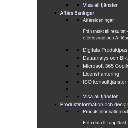
Visa all tjänster
Affärslösningar
Affärslösningar
Från insikt till result
efterlevnad och AI-lös
Digitala Produktpa
Dataanalys och BI-t
Microsoft 365 Copil
Licenshantering
ISO konsulttjänster
Visa all tjänster
Produktinformation och desig
Produktinformation oc
Från data till upptäckt 