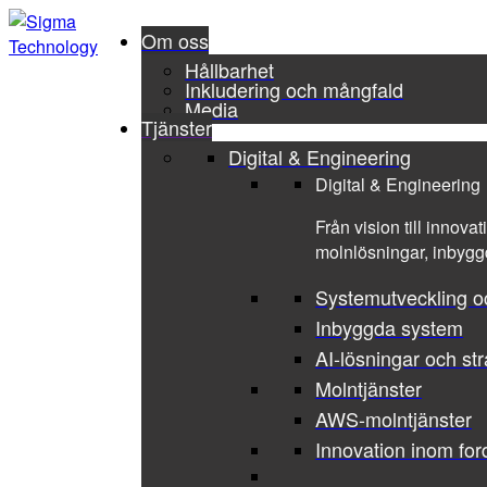
Om oss
Hållbarhet
Inkludering och mångfald
Media
Tjänster
Digital & Engineering
Digital & Engineering
Från vision till innova
molnlösningar, inbyggd
Systemutveckling o
Inbyggda system
AI-lösningar och str
Molntjänster
AWS-molntjänster
Innovation inom for