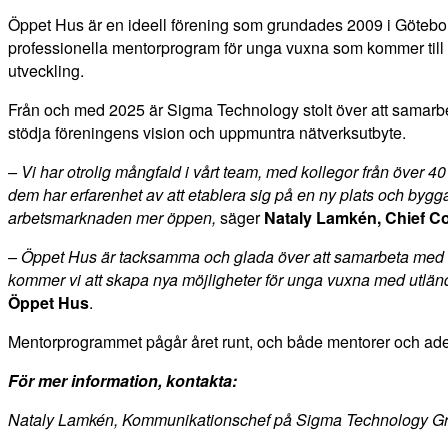
Öppet Hus är en ideell förening som grundades 2009 i Göteborg
professionella mentorprogram för unga vuxna som kommer till Sv
utveckling.
Från och med 2025 är Sigma Technology stolt över att samarbet
stödja föreningens vision och uppmuntra nätverksutbyte.
– Vi har otrolig mångfald i vårt team, med kollegor från över 
dem har erfarenhet av att etablera sig på en ny plats och bygg
arbetsmarknaden mer öppen,
säger
Nataly Lamkén, Chief C
– Öppet Hus är tacksamma och glada över att samarbeta med S
kommer vi att skapa nya möjligheter för unga vuxna med utländ
Öppet Hus
.
Mentorprogrammet pågår året runt, och både mentorer och ad
För mer information, kontakta:
Nataly Lamkén, Kommunikationschef på Sigma Technology G