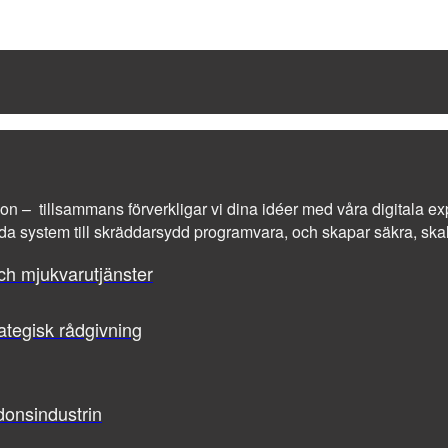
tion – tillsammans förverkligar vi dina idéer med våra digitala exp
a system till skräddarsydd programvara, och skapar säkra, skalba
ch mjukvarutjänster
ategisk rådgivning
donsindustrin