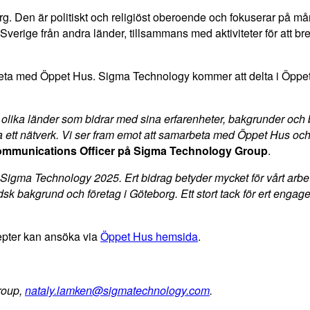
. Den är politiskt och religiöst oberoende och fokuserar på må
erige från andra länder, tillsammans med aktiviteter för att bre
a med Öppet Hus. Sigma Technology kommer att delta i Öppet Hus
40 olika länder som bidrar med sina erfarenheter, bakgrunder och
a ett nätverk. Vi ser fram emot att samarbeta med Öppet Hus och
ommunications Officer på Sigma Technology Group
.
igma Technology 2025. Ert bidrag betyder mycket för vårt arbe
sk bakgrund och företag i Göteborg. Ett stort tack för ert enga
epter kan ansöka via
Öppet Hus hemsida
.
roup,
nataly.lamken@sigmatechnology.com
.