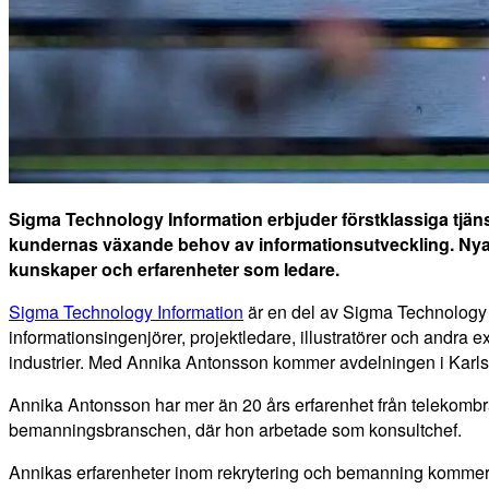
Sigma Technology Information erbjuder förstklassiga tjän
kundernas växande behov av informationsutveckling. Nya
kunskaper och erfarenheter som ledare.
Sigma Technology Information
är en del av Sigma Technology G
informationsingenjörer, projektledare, illustratörer och andra 
industrier. Med Annika Antonsson kommer avdelningen i Karlsk
Annika Antonsson har mer än 20 års erfarenhet från telekombra
bemanningsbranschen, där hon arbetade som konsultchef.
Annikas erfarenheter inom rekrytering och bemanning kommer 