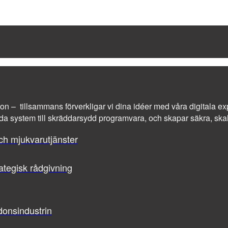
tion – tillsammans förverkligar vi dina idéer med våra digitala exp
a system till skräddarsydd programvara, och skapar säkra, skalba
ch mjukvarutjänster
ategisk rådgivning
donsindustrin