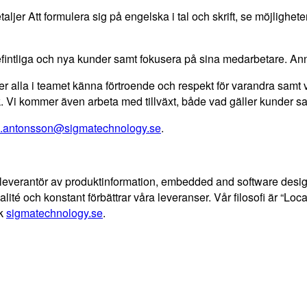
taljer Att formulera sig på engelska i tal och skrift, se möjligh
ntliga och nya kunder samt fokusera på sina medarbetare. Annik
r alla i teamet känna förtroende och respekt för varandra samt v
. Vi kommer även arbeta med tillväxt, både vad gäller kunder samt
a.antonsson@sigmatechnology.se
.
everantör av produktinformation, embedded and software design,
kvalité och konstant förbättrar våra leveranser. Vår filosofi är “Lo
ök
sigmatechnology.se
.