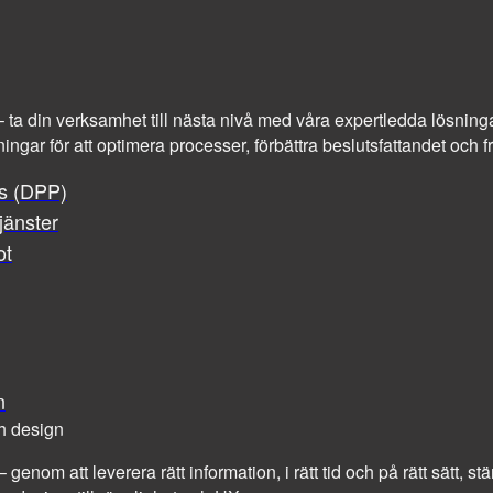
at – ta din verksamhet till nästa nivå med våra expertledda lösninga
ningar för att optimera processer, förbättra beslutsfattandet och
ss (DPP)
jänster
ot
n
h design
– genom att leverera rätt information, i rätt tid och på rätt sätt, 