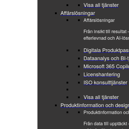
Visa all tjänster
Affärslösningar
Affärslösningar
Från insikt till result
efterlevnad och AI-lös
Digitala Produktpa
Dataanalys och BI-t
Microsoft 365 Copil
Licenshantering
ISO konsulttjänster
Visa all tjänster
Produktinformation och desig
Produktinformation oc
Från data till upptäckt 