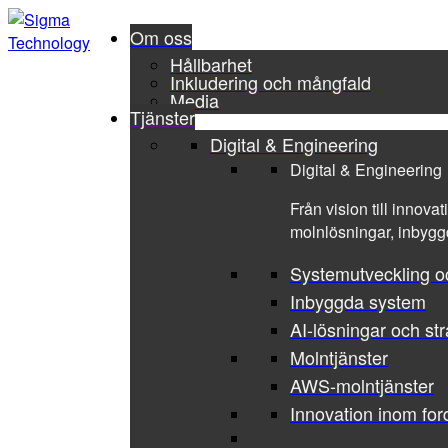
Om oss
Hållbarhet
Inkludering och mångfald
Media
Tjänster
Digital & Engineering
Digital & Engineering
Från vision till innova
molnlösningar, inbyggd
Systemutveckling o
Inbyggda system
AI-lösningar och str
Molntjänster
AWS-molntjänster
Innovation inom for