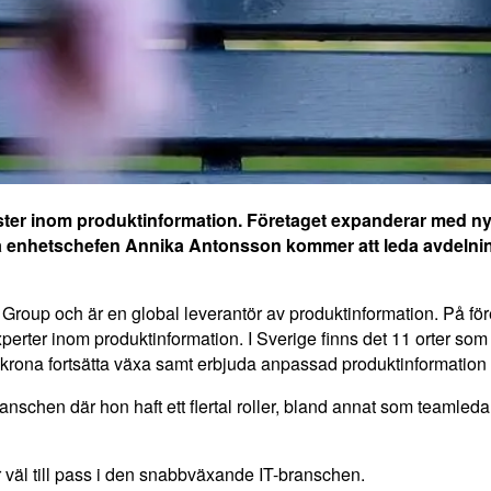
ster inom produktinformation. Företaget expanderar med ny
 enhetschefen Annika Antonsson kommer att leda avdelning
roup och är en global leverantör av produktinformation. På föret
experter inom produktinformation. I Sverige finns det 11 orter so
rona fortsätta växa samt erbjuda anpassad produktinformation 
nschen där hon haft ett flertal roller, bland annat som teamle
väl till pass i den snabbväxande IT-branschen.