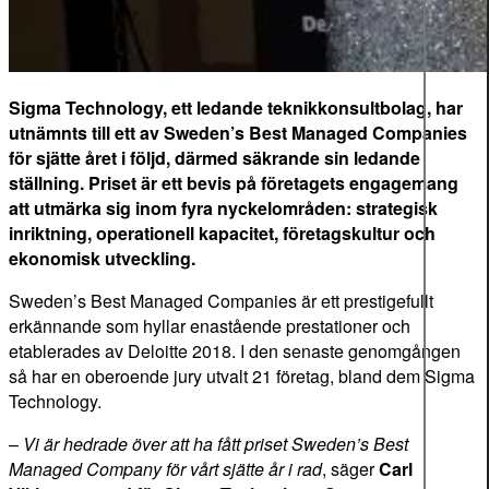
Sigma Technology, ett ledande teknikkonsultbolag, har
utnämnts till ett av Sweden’s Best Managed Companies
för sjätte året i följd, därmed säkrande sin ledande
ställning. Priset är ett bevis på företagets engagemang
att utmärka sig inom fyra nyckelområden: strategisk
inriktning, operationell kapacitet, företagskultur och
ekonomisk utveckling.
Sweden’s Best Managed Companies är ett prestigefullt
erkännande som hyllar enastående prestationer och
etablerades av Deloitte 2018. I den senaste genomgången
så har en oberoende jury utvalt 21 företag, bland dem Sigma
Technology.
–
Vi är hedrade över att ha fått priset Sweden’s Best
Managed Company för vårt sjätte år i rad
, säger
Carl