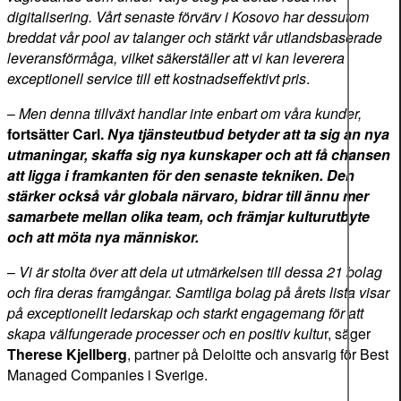
digitalisering. Vårt senaste förvärv i Kosovo har dessutom
breddat vår pool av talanger och stärkt vår utlandsbaserade
leveransförmåga, vilket säkerställer att vi kan leverera
exceptionell service till ett kostnadseffektivt pris
.
–
Men denna tillväxt handlar inte enbart om våra kunder,
fortsätter Carl.
Nya tjänsteutbud betyder att ta sig an nya
utmaningar, skaffa sig nya kunskaper och att få chansen
att ligga i framkanten för den senaste tekniken. Den
stärker också vår globala närvaro, bidrar till ännu mer
samarbete mellan olika team, och främjar kulturutbyte
och att möta nya människor.
–
Vi är stolta över att dela ut utmärkelsen till dessa 21 bolag
och fira deras framgångar. Samtliga bolag på årets lista visar
på exceptionellt ledarskap och starkt engagemang för att
skapa välfungerade processer och en positiv kultu
r, säger
Therese Kjellberg
, partner på Deloitte och ansvarig för Best
Managed Companies i Sverige.