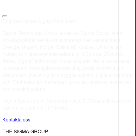
Engineering the Digital Revolution
Sigma Technology Group, en del av Sigma Group, är ett
privatägt globalt teknikkonsultföretag med verksamhet i
Sverige, Ungern, Norge, Tyskland, Kosovo, Ukraina och
Indien, som levererar internationellt till Europa, USA och
Asien. Sigma Technology Group erbjuder den allra senaste
kunskapen inom mjukvaruutveckling, produktinformation,
design och utveckling av inbyggda system, digitala lösningar,
och IT-infrastruktur med expertkonsulter, offshore-leveranser
och utvecklingsteam.
Sigma ägs av Danir AB och har cirka 5,000 anställda och ett
nätverk av partners i 17 länder.
Kontakta oss
THE SIGMA GROUP