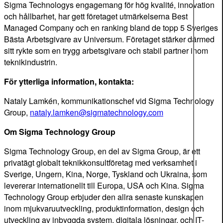
Sigma Technologys engagemang för hög kvalité, innovation
och hållbarhet, har gett företaget utmärkelserna Best
Managed Company och en ranking bland de topp 5 Sveriges
Bästa Arbetsgivare av Universum. Företaget stärker därmed
sitt rykte som en trygg arbetsgivare och stabil partner inom
teknikindustrin.
För ytterliga information, kontakta:
Nataly Lamkén, kommunikationschef vid Sigma Technology
Group,
nataly.lamken@sigmatechnology.com
Om Sigma Technology Group
Sigma Technology Group, en del av Sigma Group, är ett
privatägt globalt teknikkonsultföretag med verksamhet i
Sverige, Ungern, Kina, Norge, Tyskland och Ukraina, som
levererar internationellt till Europa, USA och Kina. Sigma
Technology Group erbjuder den allra senaste kunskapen
inom mjukvaruutveckling, produktinformation, design och
utveckling av inbyggda system, digitala lösningar, och IT-