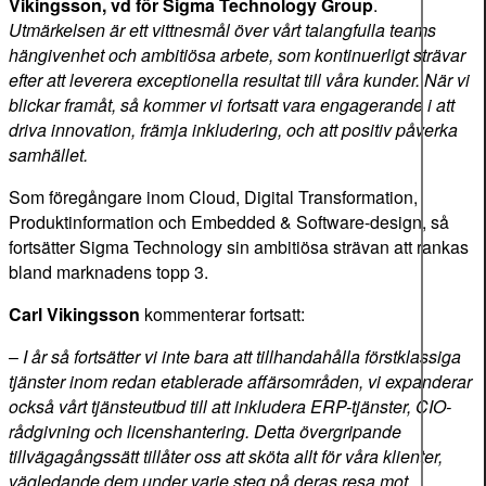
Vikingsson, vd för Sigma Technology Group
.
Utmärkelsen är ett vittnesmål över vårt talangfulla teams
hängivenhet och ambitiösa arbete, som kontinuerligt strävar
efter att leverera exceptionella resultat till våra kunder. När vi
blickar framåt, så kommer vi fortsatt vara engagerande i att
driva innovation, främja inkludering, och att positiv påverka
samhället.
Som föregångare inom Cloud, Digital Transformation,
Produktinformation och Embedded & Software-design, så
fortsätter Sigma Technology sin ambitiösa strävan att rankas
bland marknadens topp 3.
Carl Vikingsson
kommenterar fortsatt:
–
I år så fortsätter vi inte bara att tillhandahålla förstklassiga
tjänster inom redan etablerade affärsområden, vi expanderar
också vårt tjänsteutbud till att inkludera ERP-tjänster, CIO-
rådgivning och licenshantering. Detta övergripande
tillvägagångssätt tillåter oss att sköta allt för våra klienter,
vägledande dem under varje steg på deras resa mot