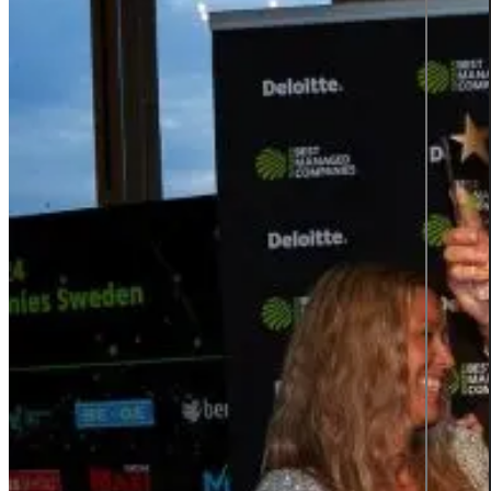
Produktinformation
Grafiska tjänster
Visa all tjänster
Karriär
Lediga jobb
Karriär på Sigma Technology
Young Talent
Partner network
SVERIGES
TOPP 2