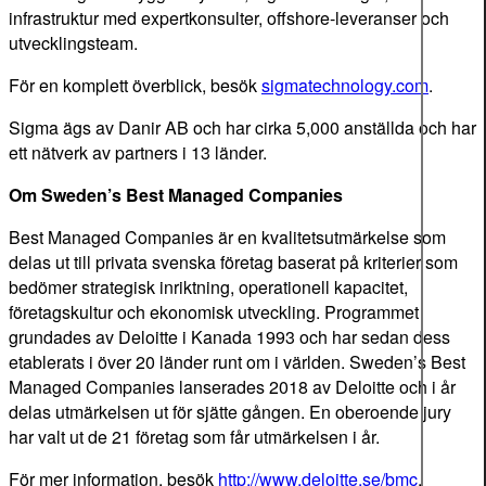
infrastruktur med expertkonsulter, offshore-leveranser och
utvecklingsteam.
För en komplett överblick, besök
sigmatechnology.com
.
Sigma ägs av Danir AB och har cirka 5,000 anställda och har
ett nätverk av partners i 13 länder.
Om Sweden’s Best Managed Companies
Best Managed Companies är en kvalitetsutmärkelse som
delas ut till privata svenska företag baserat på kriterier som
bedömer strategisk inriktning, operationell kapacitet,
företagskultur och ekonomisk utveckling. Programmet
grundades av Deloitte i Kanada 1993 och har sedan dess
etablerats i över 20 länder runt om i världen. Sweden’s Best
Managed Companies lanserades 2018 av Deloitte och i år
delas utmärkelsen ut för sjätte gången. En oberoende jury
har valt ut de 21 företag som får utmärkelsen i år.
För mer information, besök
http://www.deloitte.se/bmc
.