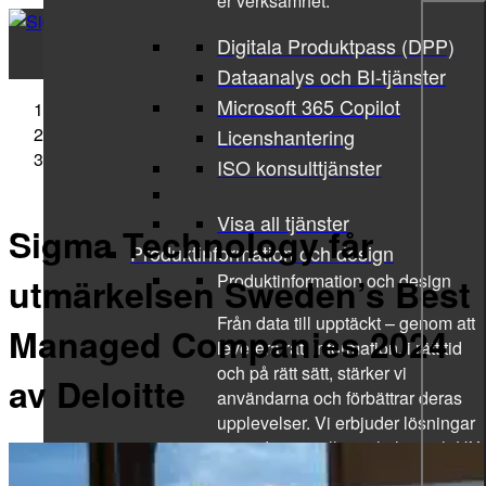
er verksamhet.
Digitala Produktpass (DPP)
Dataanalys och BI-tjänster
Microsoft 365 Copilot
Sigma Technology
Press Releases
Licenshantering
Sigma Technology får utmärkelsen Sweden’s Best
ISO konsulttjänster
Managed Companies 2024 av Deloitte
Visa all tjänster
Sigma Technology får
Produktinformation och design
Produktinformation och design
utmärkelsen Sweden’s Best
Från data till upptäckt – genom att
Managed Companies 2024
leverera rätt information, i rätt tid
och på rätt sätt, stärker vi
av Deloitte
användarna och förbättrar deras
upplevelser. Vi erbjuder lösningar
inom design, tillgänglighet och UX.