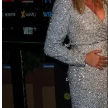
BÄSTA
ARBETSGIVAR
2025
Insights
Insights
Press Releases
Fallstudier
Almedalen 2026
Kontakta
Svenska