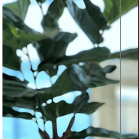
Produktinformation
Grafiska tjänster
Visa all tjänster
Karriär
Lediga jobb
Karriär på Sigma Technology
Young Talent
Partner network
SVERIGES
TOPP 2