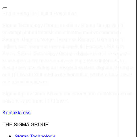
Engineering the Digital Revolution
Sigma Technology Group, en del av Sigma Group, är ett
privatägt globalt teknikkonsultföretag med verksamhet i
Sverige, Ungern, Norge, Tyskland, Kosovo, Ukraina och
Indien, som levererar internationellt till Europa, USA och
Asien. Sigma Technology Group erbjuder den allra senaste
kunskapen inom mjukvaruutveckling, produktinformation,
design och utveckling av inbyggda system, digitala lösningar,
och IT-infrastruktur med expertkonsulter, offshore-leveranser
och utvecklingsteam.
Sigma ägs av Danir AB och har cirka 5,000 anställda och ett
nätverk av partners i 17 länder.
Kontakta oss
THE SIGMA GROUP
Sigma Technology