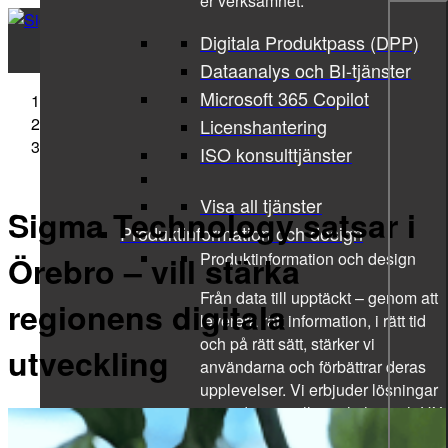
er verksamhet.
Digitala Produktpass (DPP)
Dataanalys och BI-tjänster
Microsoft 365 Copilot
Sigma Technology
Press Releases
Licenshantering
Sigma Technology satsar i Örebro – vill stärka
ISO konsulttjänster
regionens digitala utveckling
Visa all tjänster
Sigma Technology satsar i
Produktinformation och design
Produktinformation och design
Örebro – vill stärka
Från data till upptäckt – genom att
regionens digitala
leverera rätt information, i rätt tid
och på rätt sätt, stärker vi
utveckling
användarna och förbättrar deras
upplevelser. Vi erbjuder lösningar
inom design, tillgänglighet och UX.