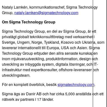
Nataly Lamkén, kommunikationschef, Sigma Technology
Group,
nataly.lamken@sigmatechnology.com
Om Sigma Technology Group
Sigma Technology Group, en del av Sigma Group, är ett
privatägt globalt teknikkonsultföretag med verksamhet i
Sverige, Ungern, Norge, Tyskland, Kosovo och Ukraina, som
levererar internationellt till Europa, USA och Asien. Sigma
Technology Group erbjuder den allra senaste kunskapen
inom mjukvaruutveckling, produktinformation, design och
utveckling av inbyggda system, digitala lösningar, och IT-
infrastruktur med expertkonsulter, offshore-leveranser och
utvecklingsteam.
För en komplett överblick, besök
sigmatechnology.com
.
Sigma ägs av Danir AB och har cirka 5,000 anställda och ett
nätverk av partners i 17 länder.