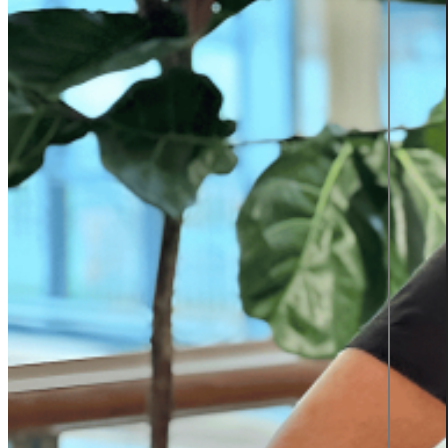
BÄSTA
ARBETSGIVAR
2025
Insights
Insights
Press Releases
Fallstudier
Almedalen 2026
Kontakta
Svenska