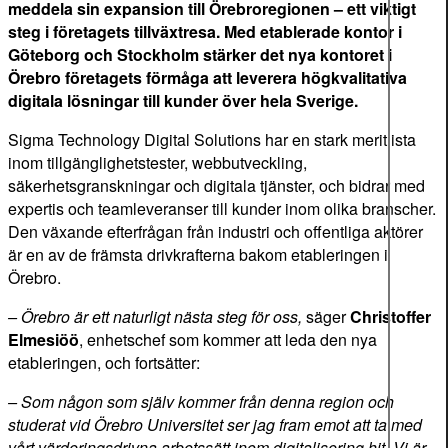
meddela sin expansion till Örebroregionen – ett viktigt
steg i företagets tillväxtresa. Med etablerade kontor i
Göteborg och Stockholm stärker det nya kontoret i
Örebro företagets förmåga att leverera högkvalitativa
digitala lösningar till kunder över hela Sverige.
Sigma Technology Digital Solutions har en stark meritlista
inom tillgänglighetstester, webbutveckling,
säkerhetsgranskningar och digitala tjänster, och bidrar med
expertis och teamleveranser till kunder inom olika branscher.
Den växande efterfrågan från industri och offentliga aktörer
är en av de främsta drivkrafterna bakom etableringen i
Örebro.
– Örebro är ett naturligt nästa steg för oss,
säger
Christoffer
Elmesiöö
, enhetschef som kommer att leda den nya
etableringen, och fortsätter:
– Som någon som själv kommer från denna region och
studerat vid Örebro Universitet ser jag fram emot att ta med
vårt värderingsdrivna arbetssätt inom digitalisering hit. Vi är